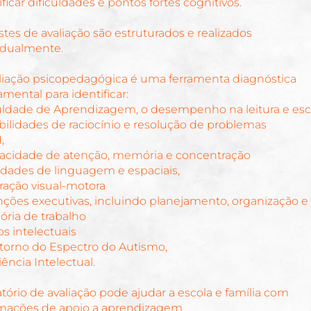
ificar dificuldades e pontos fortes cognitivos.
stes de avaliação são estruturados e realizados
idualmente.
liação psicopedagógica é uma ferramenta diagnóstica
mental para identificar:
uldade de Aprendizagem, o desempenho na leitura e esc
bilidades de raciocínio e resolução de problemas
,
acidade de atenção, memória e concentração
idades de linguagem e espaciais,
ração visual-motora
nções executivas, incluindo planejamento, organização e
ria de trabalho
os intelectuais
torno do Espectro do Autismo,
iência Intelectual.
atório de avaliação pode ajudar a escola e família com
mações de apoio a aprendizagem.