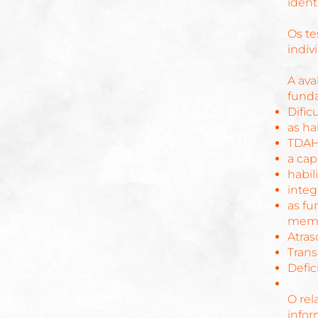
ident
Os te
indiv
A ava
funda
Dific
as ha
TDAH
a cap
habil
integ
as fu
memó
Atras
Trans
Defic
O rel
infor