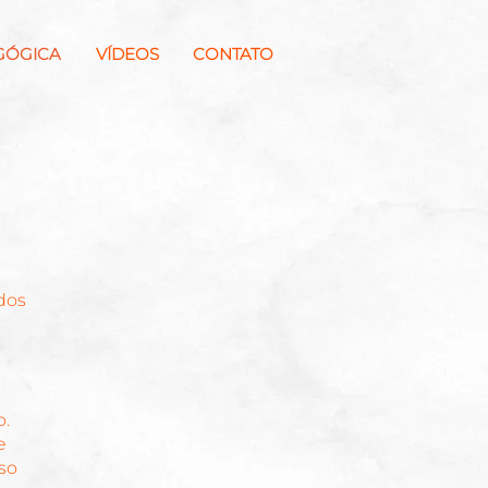
GÓGICA
VÍDEOS
CONTATO
dos
o.
e
so